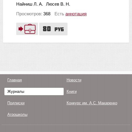
Найниш Л. А.
Люсев В. Н.
Просмотров:
368
Есть
аннотация
80
руб
Главная
Новости
Журналы
Книги
Подписки
Конкурс им. А.С. Макаренко
Агрошколы