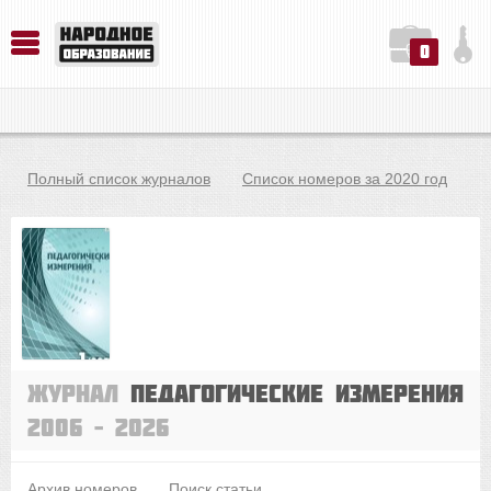
0
История. Обществознание. Методика преподавания. Учебные пособия
Русский язык. Литература. Филология. Лингвистика. Методика преподавания. Учебные пособия
Физика. Химия. Биология. Методика преподавания. Учебные пособия
Полный список журналов
Список номеров за 2020 год
Журнал
Педагогические измерения
2006 – 2026
Архив номеров
Поиск статьи