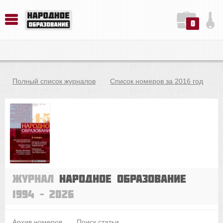
0
История. Обществознание. Методика преподавания. Учебные пособия
Русский язык. Литература. Филология. Лингвистика. Методика преподавания. Учебные пособия
Физика. Химия. Биология. Методика преподавания. Учебные пособия
Полный список журналов
Список номеров за 2016 год
Журнал
Народное образование
1994 – 2026
Архив номеров
Поиск статьи