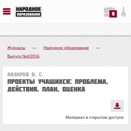
0
История. Обществознание. Методика преподавания. Учебные пособия
Русский язык. Литература. Филология. Лингвистика. Методика преподавания. Учебные пособия
Физика. Химия. Биология. Методика преподавания. Учебные пособия
Журналы
—
Народное образование
—
Выпуск №4/2016
Лазарев В. С.
Проекты учащихся: проблема,
действия, план, оценка
Материал в открытом доступе