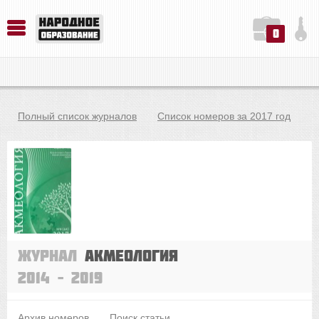
0
История. Обществознание. Методика преподавания. Учебные пособия
Русский язык. Литература. Филология. Лингвистика. Методика преподавания. Учебные пособия
Физика. Химия. Биология. Методика преподавания. Учебные пособия
Полный список журналов
Список номеров за 2017 год
Журнал
Акмеология
2014 – 2019
Архив номеров
Поиск статьи