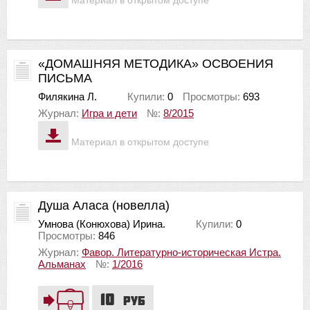
«ДОМАШНЯЯ МЕТОДИКА» ОСВОЕНИЯ
ПИСЬМА
Филякина Л.
Купили:
0
Просмотры:
693
Журнал:
Игра и дети
№:
8/2015
Материал в открытом доступе
Душа Аласа (новелла)
Умнова (Конюхова) Ирина.
Купили:
0
Просмотры:
846
Журнал:
Фавор. Литературно-историческая Истра.
Альманах
№:
1/2016
10
руб