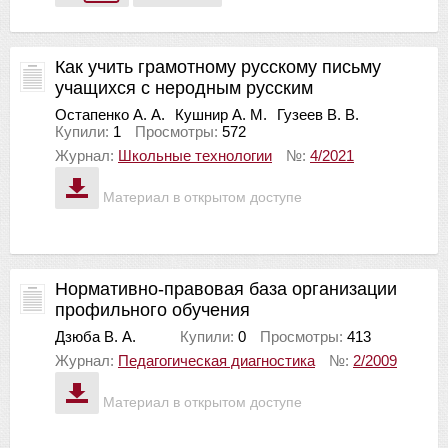
Как учить грамотному русскому письму
учащихся с неродным русским
Остапенко А. А.
Кушнир А. М.
Гузеев В. В.
Купили:
1
Просмотры:
572
Журнал:
Школьные технологии
№:
4/2021
Материал в открытом доступе
Нормативно-правовая база организации
профильного обучения
Дзюба В. А.
Купили:
0
Просмотры:
413
Журнал:
Педагогическая диагностика
№:
2/2009
Материал в открытом доступе