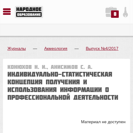
0
История. Обществознание. Методика преподавания. Учебные пособия
Русский язык. Литература. Филология. Лингвистика. Методика преподавания. Учебные пособия
Физика. Химия. Биология. Методика преподавания. Учебные пособия
Журналы
—
Акмеология
—
Выпуск №4/2017
Конюхов Н. И., Анисимов С. А.
ИНДИВИДУАЛЬНО-СТАТИСТИЧЕСКАЯ
КОНЦЕПЦИЯ ПОЛУЧЕНИЯ И
ИСПОЛЬЗОВАНИЯ ИНФОРМАЦИИ О
ПРОФЕССИОНАЛЬНОЙ ДЕЯТЕЛЬНОСТИ
Материал не доступен