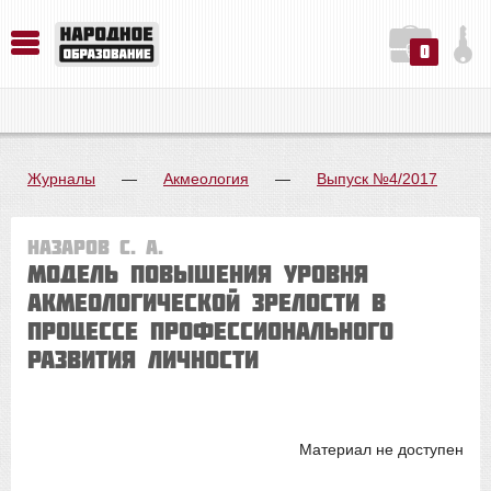
0
История. Обществознание. Методика преподавания. Учебные пособия
Русский язык. Литература. Филология. Лингвистика. Методика преподавания. Учебные пособия
Физика. Химия. Биология. Методика преподавания. Учебные пособия
Журналы
—
Акмеология
—
Выпуск №4/2017
Назаров С. А.
МОДЕЛЬ ПОВЫШЕНИЯ УРОВНЯ
АКМЕОЛОГИЧЕСКОЙ ЗРЕЛОСТИ В
ПРОЦЕССЕ ПРОФЕССИОНАЛЬНОГО
РАЗВИТИЯ ЛИЧНОСТИ
Материал не доступен