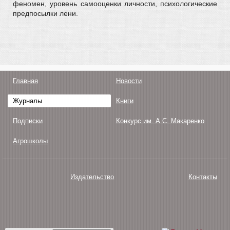
феномен, уровень самооценки личности, психологические
предпосылки лени.
Главная
Новости
Журналы
Книги
Подписки
Конкурс им. А.С. Макаренко
Агрошколы
Издательство
Контакты
О нас
Авторам
Поддержка
Публикации