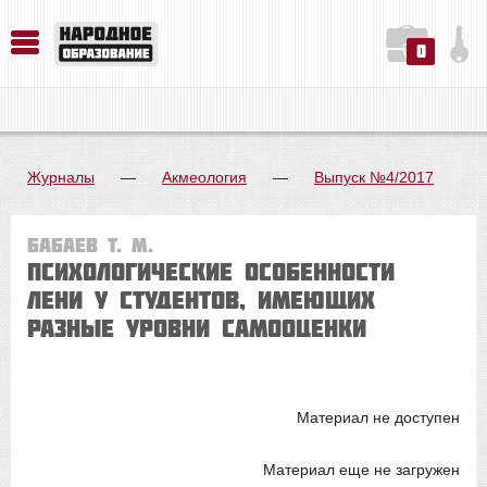
0
История. Обществознание. Методика преподавания. Учебные пособия
Русский язык. Литература. Филология. Лингвистика. Методика преподавания. Учебные пособия
Физика. Химия. Биология. Методика преподавания. Учебные пособия
Журналы
—
Акмеология
—
Выпуск №4/2017
Бабаев Т. М.
ПСИХОЛОГИЧЕСКИЕ ОСОБЕННОСТИ
ЛЕНИ У СТУДЕНТОВ, ИМЕЮЩИХ
РАЗНЫЕ УРОВНИ САМООЦЕНКИ
Материал не доступен
Материал еще не загружен