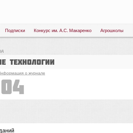
Подписки
Конкурс им. А.С. Макаренко
Агрошколы
Русский язык. Литература. Филология. Лингвистика. Методика преподавания. Учебные пособия
од
е технологии
нформация о журнале
004
аданий