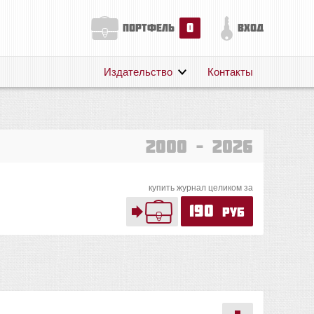
0
портфель
вход
Издательство
Контакты
О нас
Авторам
Поддержка
2000 – 2026
Публикации
купить журнал целиком за
190
руб