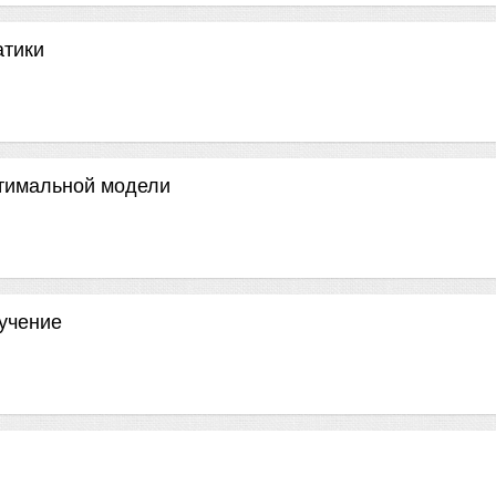
атики
птимальной модели
учение