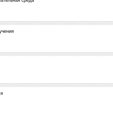
вательная среда
учения
ля