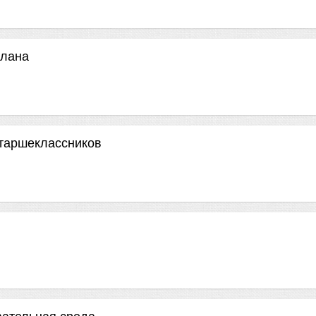
плана
таршеклассников