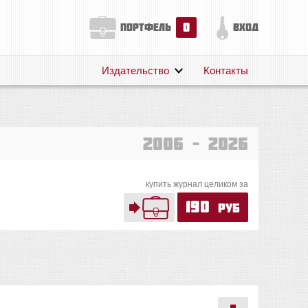
0
портфель
вход
Издательство
Контакты
О нас
Авторам
Поддержка
2006 – 2026
Публикации
купить журнал целиком за
190
руб