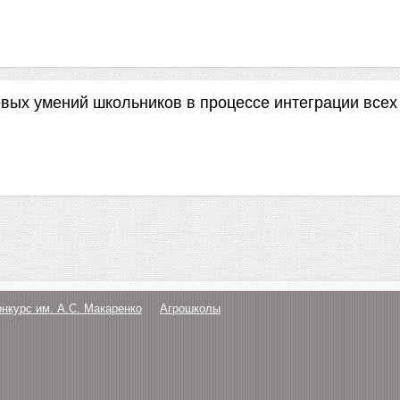
вых умений школьников в процессе интеграции всех
онкурс им. А.С. Макаренко
Агрошколы