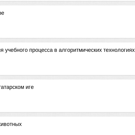
ре
 учебного процесса в алгоритмических технологиях
татарском иге
животных