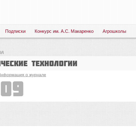
Подписки
Конкурс им. А.С. Макаренко
Агрошколы
Русский язык. Литература. Филология. Лингвистика. Методика преподавания. Учебные пособия
од
ические технологии
нформация о журнале
009