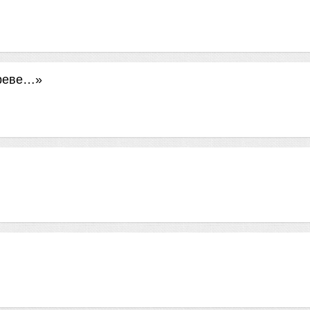
ореве…»