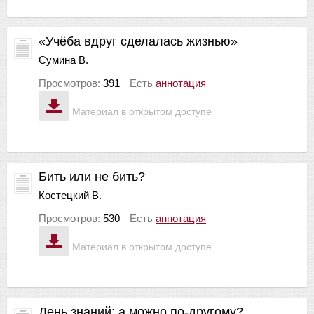
«Учëба вдруг сделалась жизнью»
Сумина В.
Просмотров:
391
Есть
аннотация
Материал в открытом доступе
Бить или не бить?
Костецкий В.
Просмотров:
530
Есть
аннотация
Материал в открытом доступе
День знаний: а можно по-другому?