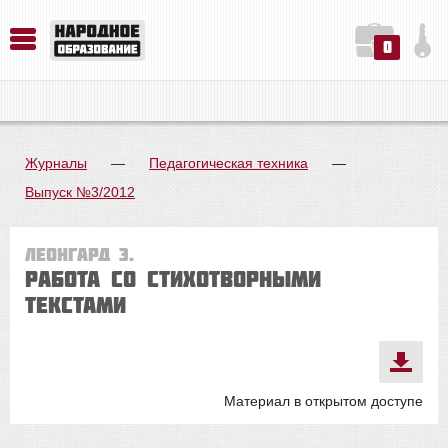
0
История. Обществознание. Методика преподавания. Учебные пособия
Русский язык. Литература. Филология. Лингвистика. Методика преподавания. Учебные пособия
Физика. Химия. Биология. Методика преподавания. Учебные пособия
Журналы
—
Педагогическая техника
—
Выпуск №3/2012
Леонгард Э.
Работа со стихотворными
текстами
Материал в открытом доступе