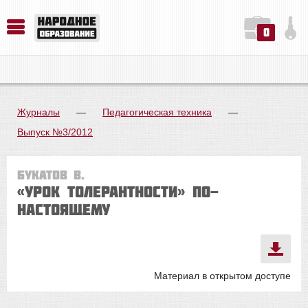
0
История. Обществознание. Методика преподавания. Учебные пособия
Русский язык. Литература. Филология. Лингвистика. Методика преподавания. Учебные пособия
Физика. Химия. Биология. Методика преподавания. Учебные пособия
Журналы
—
Педагогическая техника
—
Выпуск №3/2012
Букатов В.
«Урок толерантности» по-
настоящему
Материал в открытом доступе