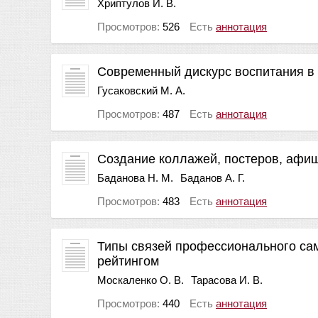
Хриптулов И. В.
Просмотров:
526
Есть
аннотация
Современный дискурс воспитания в 
Гусаковский М. А.
Просмотров:
487
Есть
аннотация
Создание коллажей, постеров, афи
Баданова Н. М.
Баданов А. Г.
Просмотров:
483
Есть
аннотация
Типы связей профессионального са
рейтингом
Москаленко О. В.
Тарасова И. В.
Просмотров:
440
Есть
аннотация