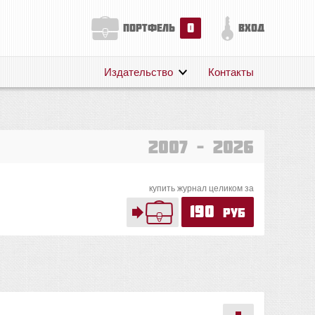
0
портфель
вход
Издательство
Контакты
О нас
Авторам
Поддержка
2007 – 2026
Публикации
купить журнал целиком за
190
руб