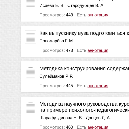
Исаева Е. В.
Стародубцев В. А.
Просмотров:
448
Есть
аннотация
Как выпускнику вуза подготовиться
Пономарёва Г. М.
Просмотров:
473
Есть
аннотация
Методика конструирования содержа
Сулейманов Р. Р.
Просмотров:
445
Есть
аннотация
Методика научного руководства ку
на примере психолого-педагогическ
Шарафутдинова Н. В.
Донцов Д. А.
Просмотров:
460
Есть
аннотация