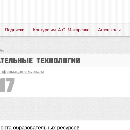
Подписки
Конкурс им. А.С. Макаренко
Агрошколы
Русский язык. Литература. Филология. Лингвистика. Методика преподавания. Учебные пособия
од
ательные технологии
нформация о журнале
17
орта образовательных ресурсов