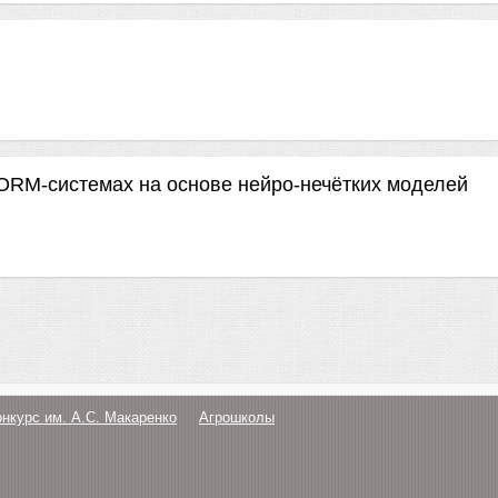
ORM-системах на основе нейро-нечётких моделей
онкурс им. А.С. Макаренко
Агрошколы