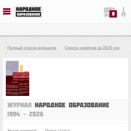
0
История. Обществознание. Методика преподавания. Учебные пособия
Русский язык. Литература. Филология. Лингвистика. Методика преподавания. Учебные пособия
Физика. Химия. Биология. Методика преподавания. Учебные пособия
Полный список журналов
Список номеров за 2025 год
Журнал
Народное образование
1994 – 2026
Архив номеров
Поиск статьи