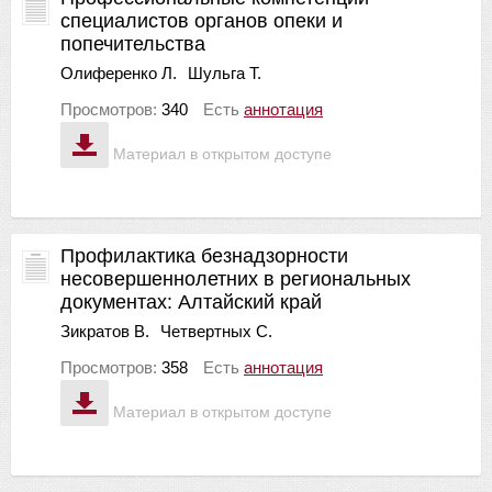
специалистов органов опеки и
попечительства
Олиференко Л.
Шульга Т.
Просмотров:
340
Есть
аннотация
Материал в открытом доступе
Профилактика безнадзорности
несовершеннолетних в региональных
документах: Алтайский край
Зикратов В.
Четвертных С.
Просмотров:
358
Есть
аннотация
Материал в открытом доступе