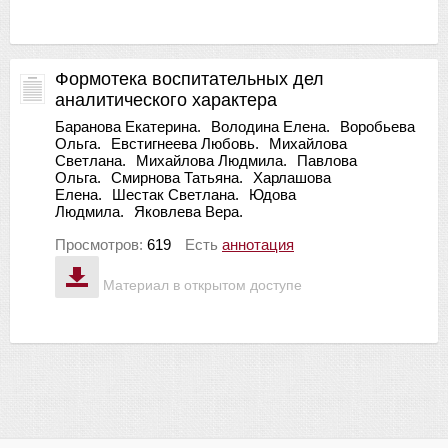
Формотека воспитательных дел
аналитического характера
Баранова Екатерина.
Володина Елена.
Воробьева
Ольга.
Евстигнеева Любовь.
Михайлова
Светлана.
Михайлова Людмила.
Павлова
Ольга.
Смирнова Татьяна.
Харлашова
Елена.
Шестак Светлана.
Юдова
Людмила.
Яковлева Вера.
Просмотров:
619
Есть
аннотация
Материал в открытом доступе