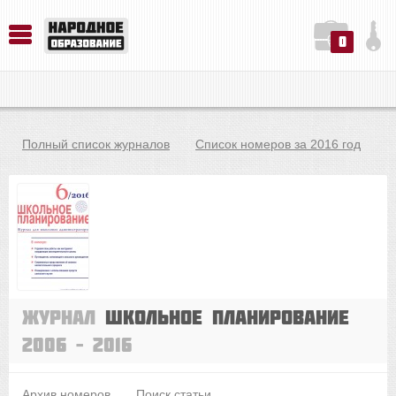
0
История. Обществознание. Методика преподавания. Учебные пособия
Русский язык. Литература. Филология. Лингвистика. Методика преподавания. Учебные пособия
Физика. Химия. Биология. Методика преподавания. Учебные пособия
Полный список журналов
Список номеров за 2016 год
Журнал
Школьное планирование
2006 – 2016
Архив номеров
Поиск статьи