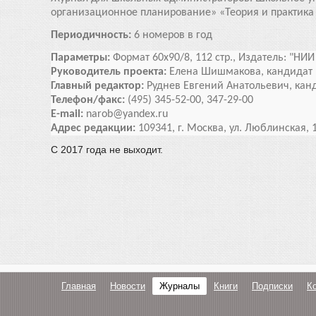
организационное планирование» «Теория и практика 
Периодичность:
6 номеров в год
Параметры:
Формат 60х90/8, 112 стр.,
Издатель: "НИИ
Руководитель проекта:
Елена Шишмакова, кандидат 
Главный редактор:
Руднев Евгений Анатольевич, канд
Телефон/факс:
(495) 345-52-00, 347-29-00
E-mail:
narob@yandex.ru
Адрес редакции:
109341, г. Москва, ул. Люблинская, 1
С 2017 года не выходит.
Главная
Новости
Журналы
Книги
Подписки
К