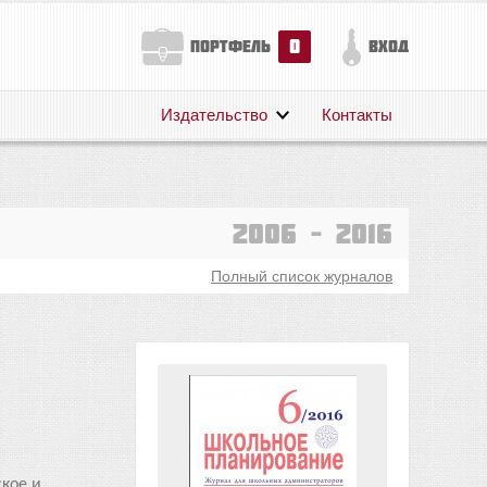
0
портфель
вход
Издательство
Контакты
О нас
Авторам
Поддержка
2006 – 2016
Публикации
Полный список журналов
кое и