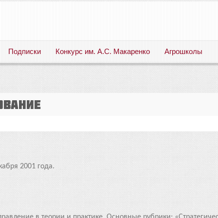
Подписки
Конкурс им. А.С. Макаренко
Агрошколы
Русский язык. Литература. Филология. Лингвистика. Методика преподавания. Учебные пособия
ование
кабря 2001 года.
авление в теории и практике. Основные рубрики: «Стратегичес