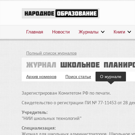
Главная
Новости
Журналы
Книги
Полный список журналов
Журнал
Школьное планир
Архив номеров
Поиск статьи
О журнале
Зарегистрирован Комитетом РФ по печати.
Свидетельство о регистрации ПИ № 77-11453 от 28 де
Учредитель:
"НИИ школьных технологий"
Специализация:
Журнал для школьных администраторов. Школьное упр