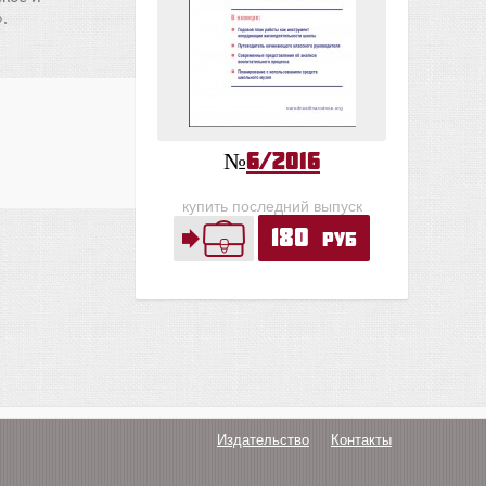
.
№
6/2016
купить последний выпуск
180
руб
Издательство
Контакты