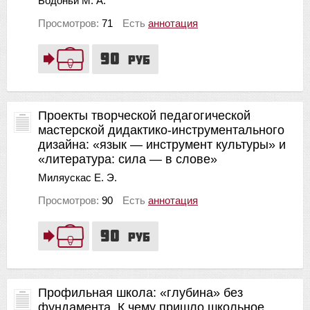
Бодоньи М. А.
Просмотров:
71
Есть
аннотация
90
руб
Проекты творческой педагогической
мастерской дидактико-инструментального
дизайна: «язык — инструмент культуры» и
«литература: сила — в слове»
Миляускас Е. Э.
Просмотров:
90
Есть
аннотация
90
руб
Профильная школа: «глубина» без
фундамента. К чему пришло школьное