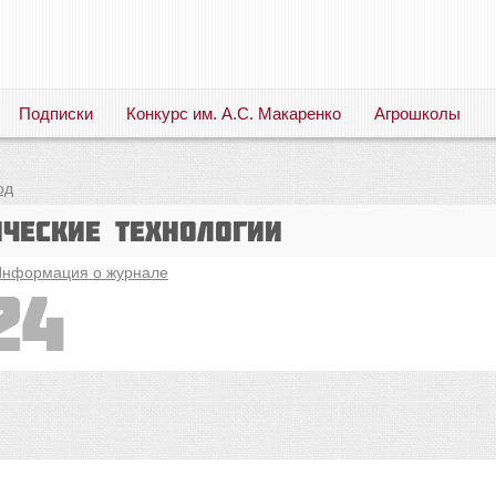
Подписки
Конкурс им. А.С. Макаренко
Агрошколы
Русский язык. Литература. Филология. Лингвистика. Методика преподавания. Учебные пособия
од
ические технологии
нформация о журнале
24