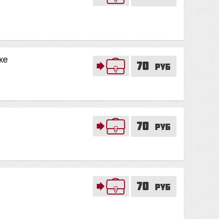
ке
70
руб
70
руб
70
руб