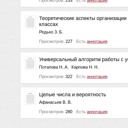
Просмотров:
233
Есть
аннотация
Теоретические аспекты организации 
классах
Редько З. Б.
Просмотров:
227
Есть
аннотация
Универсальный алгоритм работы с у
Потапова Н. А.
Карпова Н. Н.
Просмотров:
322
Есть
аннотация
Целые числа и вероятность
Афанасьев В. В.
Просмотров:
280
Есть
аннотация