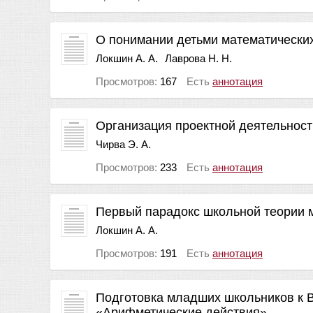
О понимании детьми математических
Локшин А. А.
Лаврова Н. Н.
Просмотров:
167
Есть
аннотация
Организация проектной деятельност
Чирва Э. А.
Просмотров:
233
Есть
аннотация
Первый парадокс школьной теории 
Локшин А. А.
Просмотров:
191
Есть
аннотация
Подготовка младших школьников к В
«Арифметические действия»