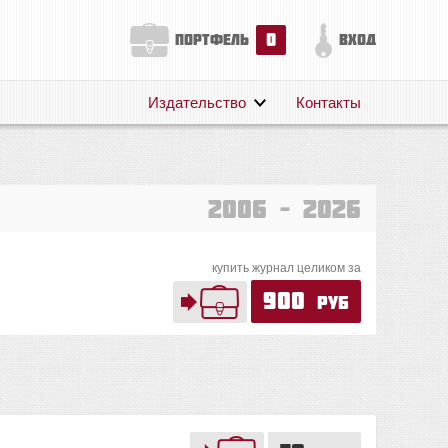
0
портфель
вход
Издательство
Контакты
О нас
Авторам
Поддержка
2006 – 2026
Публикации
купить журнал целиком за
900
руб