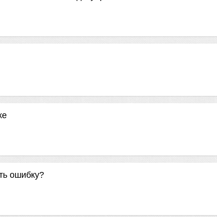
ке
ть ошибку?