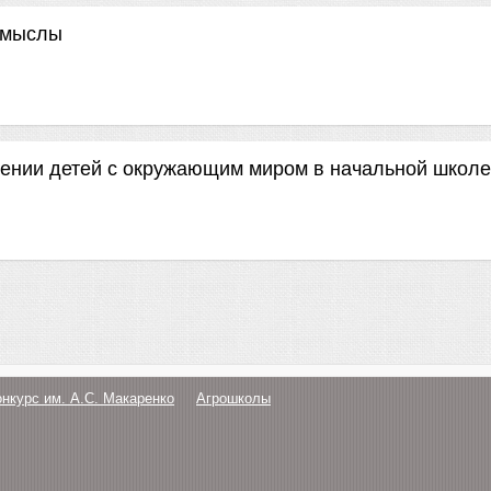
смыслы
лении детей с окружающим миром в начальной школе
онкурс им. А.С. Макаренко
Агрошколы