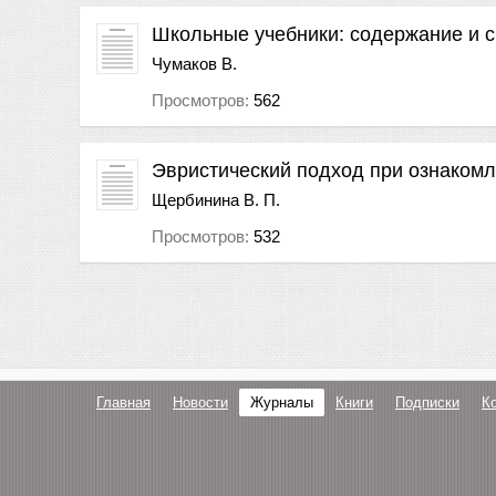
Школьные учебники: содержание и 
Чумаков В.
Просмотров:
562
Эвристический подход при ознаком
Щербинина В. П.
Просмотров:
532
Главная
Новости
Журналы
Книги
Подписки
К