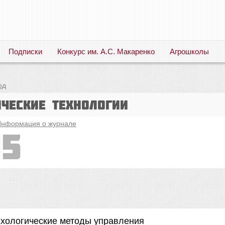
Подписки
Конкурс им. А.С. Макаренко
Агрошколы
Русский язык. Литература. Филология. Лингвистика. Методика преподавания. Учебные пособия
од
ические технологии
нформация о журнале
15
ихологические методы управления