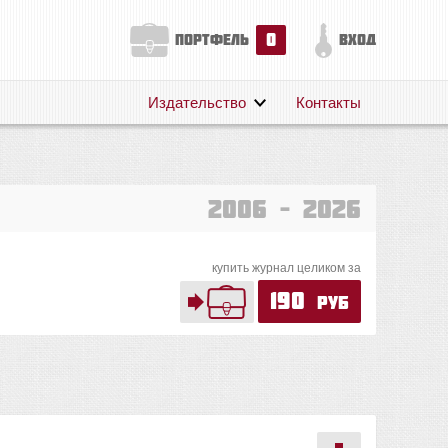
0
портфель
вход
Издательство
Контакты
О нас
Авторам
Поддержка
2006 – 2026
Публикации
купить журнал целиком за
190
руб