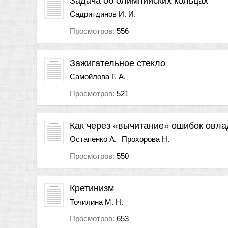
Задача об олимпийских кольцах
Садритдинов И. И.
Просмотров:
556
Зажигательное стекло
Самойлова Г. А.
Просмотров:
521
Как через «вычитание» ошибок овла
Остапенко А.
Прохорова Н.
Просмотров:
550
Кретинизм
Точилина М. Н.
Просмотров:
653