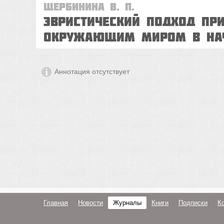
Щербинина В. П.
Эвристический подход пр
окружающим миром в на
Аннотация отсутствует
Главная
Новости
Журналы
Книги
Подписки
К