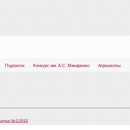
Подписки
Конкурс им. А.С. Макаренко
Агрошколы
Русский язык. Литература. Филология. Лингвистика. Методика преподавания. Учебные пособия
ыпуск №1/2015