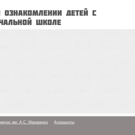
и ознакомлении детей с
чальной школе
онкурс им. А.С. Макаренко
Агрошколы