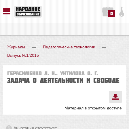
0
История. Обществознание. Методика преподавания. Учебные пособия
Русский язык. Литература. Филология. Лингвистика. Методика преподавания. Учебные пособия
Физика. Химия. Биология. Методика преподавания. Учебные пособия
Журналы
—
Педагогические технологии
—
Выпуск №1/2015
Герасименко Л. Н., Унтилова О. Г.
Задача о деятельности и свободе
Материал в открытом доступе
Аннотация отсутствует