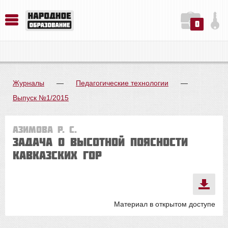
0
История. Обществознание. Методика преподавания. Учебные пособия
Русский язык. Литература. Филология. Лингвистика. Методика преподавания. Учебные пособия
Физика. Химия. Биология. Методика преподавания. Учебные пособия
Журналы
—
Педагогические технологии
—
Выпуск №1/2015
Азимова Р. С.
Задача о высотной поясности
Кавказских гор
Материал в открытом доступе