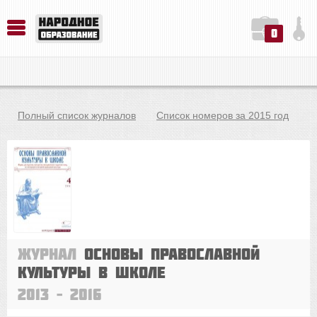
0
История. Обществознание. Методика преподавания. Учебные пособия
Русский язык. Литература. Филология. Лингвистика. Методика преподавания. Учебные пособия
Физика. Химия. Биология. Методика преподавания. Учебные пособия
Полный список журналов
Список номеров за 2015 год
Журнал
Основы православной
культуры в школе
2013 – 2016