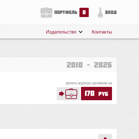
0
портфель
вход
Издательство
Контакты
О нас
Авторам
Поддержка
2010 – 2026
Публикации
купить журнал целиком за
170
руб