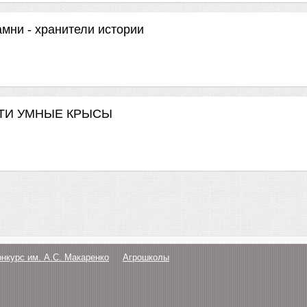
ни - хранители истории
 ЭТИ УМНЫЕ КРЫСЫ
онкурс им. А.С. Макаренко
Агрошколы