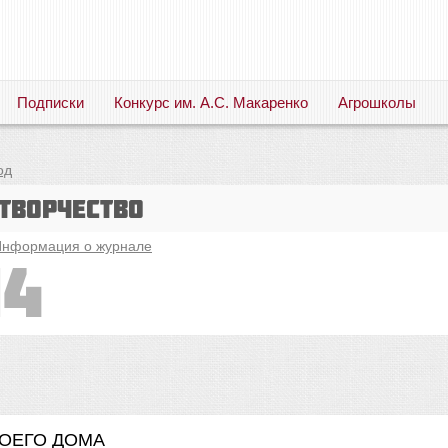
Подписки
Конкурс им. А.С. Макаренко
Агрошколы
Русский язык. Литература. Филология. Лингвистика. Методика преподавания. Учебные пособия
од
творчество
нформация о журнале
14
 МОЕГО ДОМА