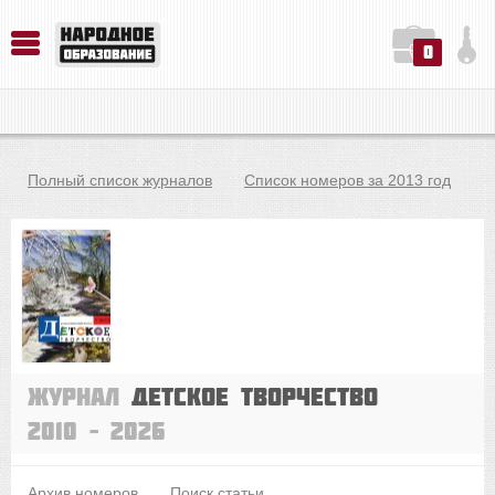
0
История. Обществознание. Методика преподавания. Учебные пособия
Русский язык. Литература. Филология. Лингвистика. Методика преподавания. Учебные пособия
Физика. Химия. Биология. Методика преподавания. Учебные пособия
Полный список журналов
Список номеров за 2013 год
Журнал
Детское творчество
2010 – 2026
Архив номеров
Поиск статьи