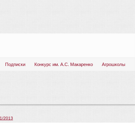
Подписки
Конкурс им. А.С. Макаренко
Агрошколы
Русский язык. Литература. Филология. Лингвистика. Методика преподавания. Учебные пособия
1/2013