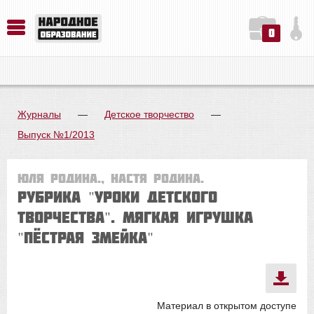
0
История. Обществознание. Методика преподавания. Учебные пособия
Русский язык. Литература. Филология. Лингвистика. Методика преподавания. Учебные пособия
Физика. Химия. Биология. Методика преподавания. Учебные пособия
Журналы
—
Детское творчество
—
Выпуск №1/2013
Юля РОДИНА., Настя РОДИНА.
Рубрика "Уроки детского
творчества". Мягкая игрушка
"Пёстрая змейка"
Материал в открытом доступе