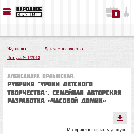
0
История. Обществознание. Методика преподавания. Учебные пособия
Русский язык. Литература. Филология. Лингвистика. Методика преподавания. Учебные пособия
Физика. Химия. Биология. Методика преподавания. Учебные пособия
Журналы
—
Детское творчество
—
Выпуск №1/2013
Александра ОРДЫНСКАЯ.
Рубрика "Уроки детского
творчества". Семейная авторская
разработка «ЧАСОВОЙ ДОМИК»
Материал в открытом доступе