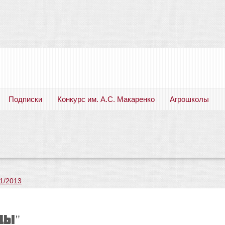
Подписки
Конкурс им. А.С. Макаренко
Агрошколы
Русский язык. Литература. Филология. Лингвистика. Методика преподавания. Учебные пособия
1/2013
ЦЫ"