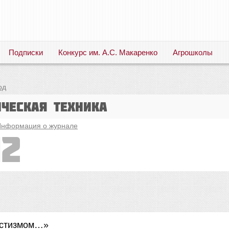
Подписки
Конкурс им. А.С. Макаренко
Агрошколы
Русский язык. Литература. Филология. Лингвистика. Методика преподавания. Учебные пособия
од
ическая техника
нформация о журнале
12
тистизмом…»