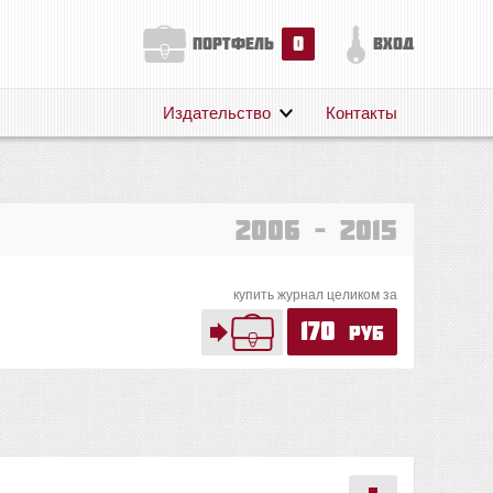
0
портфель
вход
Издательство
Контакты
О нас
Авторам
Поддержка
2006 – 2015
Публикации
купить журнал целиком за
170
руб