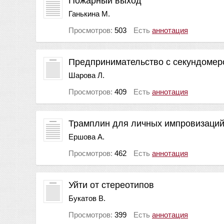
Пожарный выход
Ганькина М.
Просмотров:
503
Есть
аннотация
Предпринимательство с секундомер
Шарова Л.
Просмотров:
409
Есть
аннотация
Трамплин для личных импровизаци
Ершова А.
Просмотров:
462
Есть
аннотация
Уйти от стереотипов
Букатов В.
Просмотров:
399
Есть
аннотация