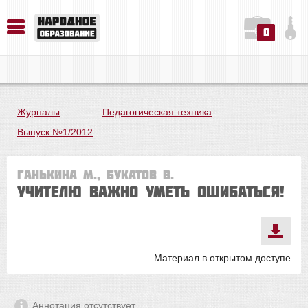
0
История. Обществознание. Методика преподавания. Учебные пособия
Русский язык. Литература. Филология. Лингвистика. Методика преподавания. Учебные пособия
Физика. Химия. Биология. Методика преподавания. Учебные пособия
Журналы
—
Педагогическая техника
—
Выпуск №1/2012
Ганькина М., Букатов В.
Учителю важно уметь ошибаться!
Материал в открытом доступе
Аннотация отсутствует