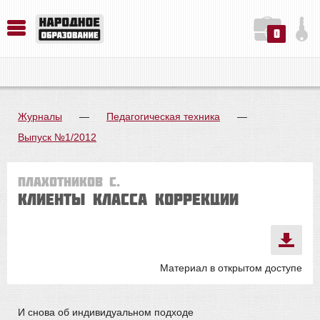
0
История. Обществознание. Методика преподавания. Учебные пособия
Русский язык. Литература. Филология. Лингвистика. Методика преподавания. Учебные пособия
Физика. Химия. Биология. Методика преподавания. Учебные пособия
Журналы
—
Педагогическая техника
—
Выпуск №1/2012
Плахотников С.
Клиенты класса коррекции
Материал в открытом доступе
И снова об индивидуальном подходе