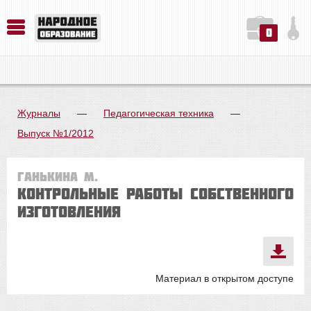
0
История. Обществознание. Методика преподавания. Учебные пособия
Русский язык. Литература. Филология. Лингвистика. Методика преподавания. Учебные пособия
Физика. Химия. Биология. Методика преподавания. Учебные пособия
Журналы
—
Педагогическая техника
—
Выпуск №1/2012
Ганькина М.
Контрольные работы собственного
изготовления
Материал в открытом доступе