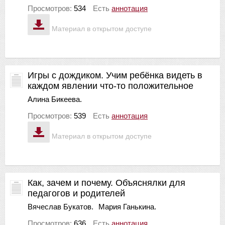
Просмотров:
534
Есть
аннотация
Материал в открытом доступе
Игры с дождиком. Учим ребёнка видеть в
каждом явлении что-то положительное
Алина Бикеева.
Просмотров:
539
Есть
аннотация
Материал в открытом доступе
Как, зачем и почему. Объяснялки для
педагогов и родителей
Вячеслав Букатов.
Мария Ганькина.
Просмотров:
636
Есть
аннотация