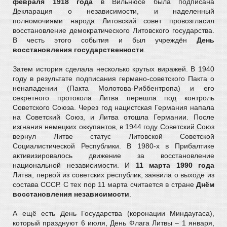
февраля 1918 года
в Вильнюсе была подписана
Декларация о независимости, и наделенный
полномочиями народа Литовский совет провозгласил
восстановление демократического Литовского государства.
В честь этого события и был учреждён
День
восстановления государственности
.
Затем история сделала несколько крутых виражей. В 1940
году в результате подписания германо-советского Пакта о
ненападении (Пакта Молотова-Риббентропа) и его
секретного протокола Литва перешла под контроль
Советского Союза. Через год нацистская Германия напала
на Советский Союз, и Литва отошла Германии. После
изгнания немецких оккупантов, в 1944 году Советский Союз
вернул Литве статус Литовской Советской
Социалистической Республики. В 1980-х в Прибалтике
активизировалось движение за восстановление
национальной независимости. И
11 марта 1990 года
Литва, первой из советских республик, заявила о выходе из
состава СССР. С тех пор 11 марта считается в стране
Днём
восстановления независимости
.
А ещё есть День Государства (коронации Миндаугаса),
который празднуют 6 июля, День Флага Литвы – 1 января,