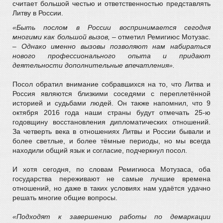
считает большой честью и ответственностью представлять
Литву в России.
«Быть послом в России воспринимается сегодня
многими как большой вызов,
– отметил Ремигиюс Мотузас.
–
Однако именно вызовы позволяют нам набираться
нового профессионального опыта и придают
деятельности дополнительные впечатления».
Посол обратил внимание собравшихся на то, что Литва и
Россия являются близкими соседями с переплетённой
историей и судьбами людей. Он также напомнил, что 9
октября 2016 года наши страны будут отмечать 25-ю
годовщину восстановления дипломатических отношений.
За четверть века в отношениях Литвы и России бывали и
более светлые, и более тёмные периоды, но мы всегда
находили общий язык и согласие, подчеркнул посол.
И хотя сегодня, по словам Ремигиюса Мотузаса, оба
государства переживают не самые лучшие времена
отношений, но даже в таких условиях нам удаётся удачно
решать многие общие вопросы.
«Подходят к завершению работы по демаркации