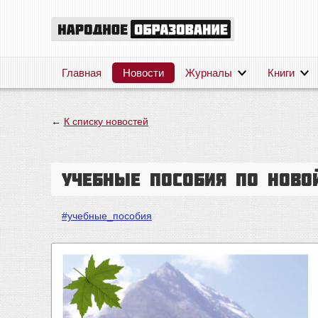
Главная
Новости
Журналы
Книги
←
К списку новостей
Учебные пособия по ново
#учебные_пособия