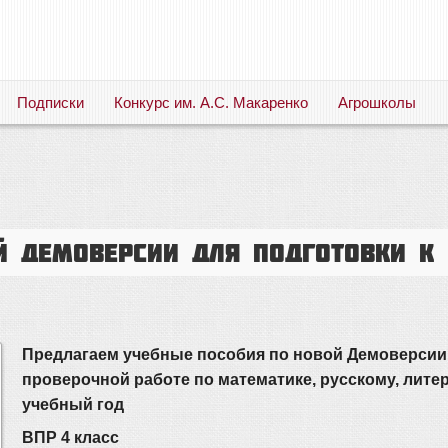
Подписки
Конкурс им. А.С. Макаренко
Агрошколы
Русский язык. Литература. Филология. Лингвистика. Методика преподавания. Учебные пособия
й Демоверсии для подготовки к 
Предлагаем учебные пособия по новой Демоверсии
проверочной работе по математике, русскому, литер
учебный год
ВПР 4 класс