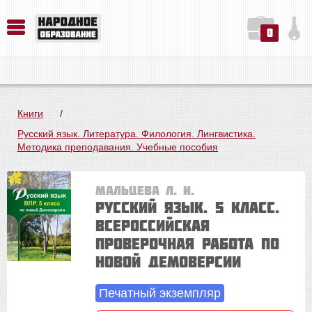
0
История. Обществознание. Методика преподавания. Учебные пособия
Русский язык. Литература. Филология. Лингвистика. Методика преподавания. Учебные пособия
Физика. Химия. Биология. Методика преподавания. Учебные пособия
Книги
/
Русский язык. Литература. Филология. Лингвистика.
Методика преподавания. Учебные пособия
Мальцева Л. И.
Русский язык. 5 класс.
Всероссийская
проверочная работа по
новой Демоверсии
Печатный экземпляр