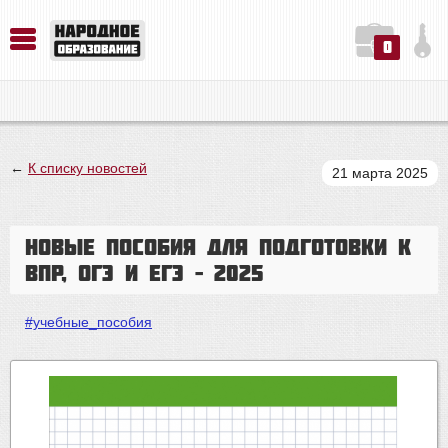
0
История. Обществознание. Методика преподавания. Учебные пособия
Русский язык. Литература. Филология. Лингвистика. Методика преподавания. Учебные пособия
Физика. Химия. Биология. Методика преподавания. Учебные пособия
←
К списку новостей
21 марта 2025
Новые пособия для подготовки к
ВПР, ОГЭ и ЕГЭ – 2025
#учебные_пособия