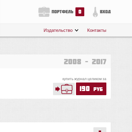
0
портфель
вход
Издательство
Контакты
О нас
Авторам
Поддержка
2008 – 2017
Публикации
купить журнал целиком за
190
руб