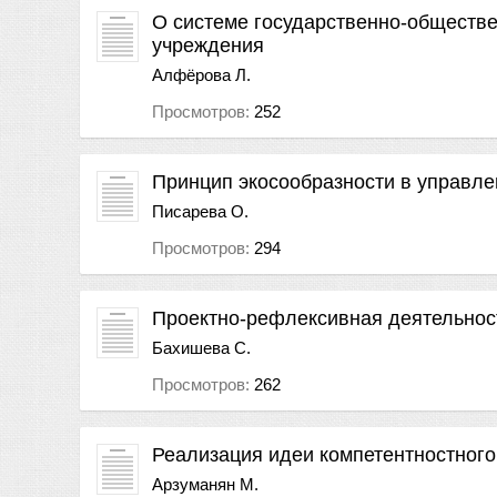
О системе государственно-обществ
учреждения
Алфёрова Л.
Просмотров:
252
Принцип экосообразности в управл
Писарева О.
Просмотров:
294
Проектно-рефлексивная деятельнос
Бахишева С.
Просмотров:
262
Реализация идеи компетентностного
Арзуманян М.