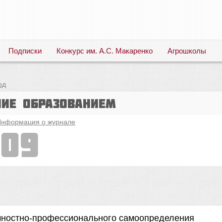
Подписки
Конкурс им. А.С. Макаренко
Агрошколы
Русский язык. Литература. Филология. Лингвистика. Методика преподавания. Учебные пособия
од
ние образованием
нформация о журнале
009
ичностно-профессионального самоопределения