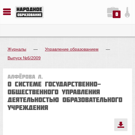
0
История. Обществознание. Методика преподавания. Учебные пособия
Русский язык. Литература. Филология. Лингвистика. Методика преподавания. Учебные пособия
Физика. Химия. Биология. Методика преподавания. Учебные пособия
Журналы
—
Управление образованием
—
Выпуск №6/2009
Алфёрова Л.
О системе государственно-
общественного управления
деятельностью образовательного
учреждения