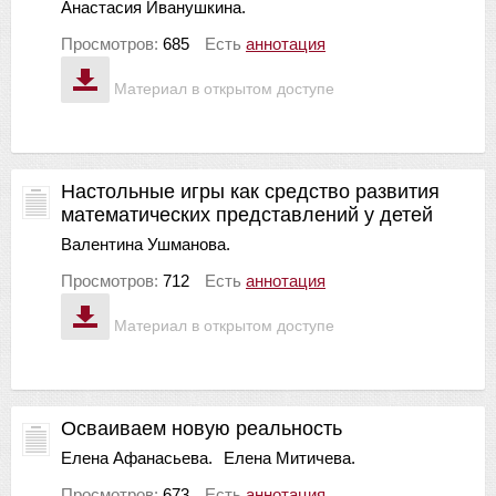
Анастасия Иванушкина.
Просмотров:
685
Есть
аннотация
Материал в открытом доступе
Настольные игры как средство развития
математических представлений у детей
Валентина Ушманова.
Просмотров:
712
Есть
аннотация
Материал в открытом доступе
Осваиваем новую реальность
Елена Афанасьева.
Елена Митичева.
Просмотров:
673
Есть
аннотация