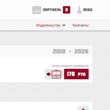
0
портфель
вход
Издательство
Контакты
О нас
Авторам
Поддержка
2010 – 2026
Публикации
купить журнал целиком за
170
руб