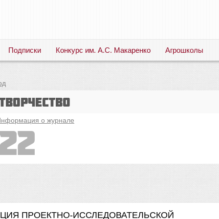
Подписки
Конкурс им. А.С. Макаренко
Агрошколы
Русский язык. Литература. Филология. Лингвистика. Методика преподавания. Учебные пособия
од
творчество
нформация о журнале
22
ИЗАЦИЯ ПРОЕКТНО-ИССЛЕДОВАТЕЛЬСКОЙ