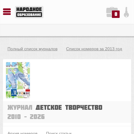
0
История. Обществознание. Методика преподавания. Учебные пособия
Русский язык. Литература. Филология. Лингвистика. Методика преподавания. Учебные пособия
Физика. Химия. Биология. Методика преподавания. Учебные пособия
Полный список журналов
Список номеров за 2013 год
Журнал
Детское творчество
2010 – 2026
Архив номеров
Поиск статьи