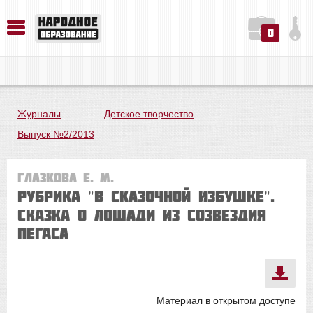
0
История. Обществознание. Методика преподавания. Учебные пособия
Русский язык. Литература. Филология. Лингвистика. Методика преподавания. Учебные пособия
Физика. Химия. Биология. Методика преподавания. Учебные пособия
Журналы
—
Детское творчество
—
Выпуск №2/2013
Глазкова Е. М.
Рубрика "В СКАЗОЧНОЙ ИЗБУШКЕ".
Сказка о лошади из созвездия
Пегаса
Материал в открытом доступе