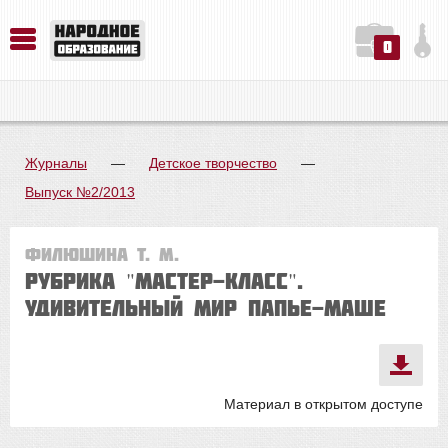
0
История. Обществознание. Методика преподавания. Учебные пособия
Русский язык. Литература. Филология. Лингвистика. Методика преподавания. Учебные пособия
Физика. Химия. Биология. Методика преподавания. Учебные пособия
Журналы
—
Детское творчество
—
Выпуск №2/2013
Филюшина Т. М.
Рубрика "Мастер-класс".
УДИВИТЕЛЬНЫЙ МИР ПАПЬЕ-МАШЕ
Материал в открытом доступе