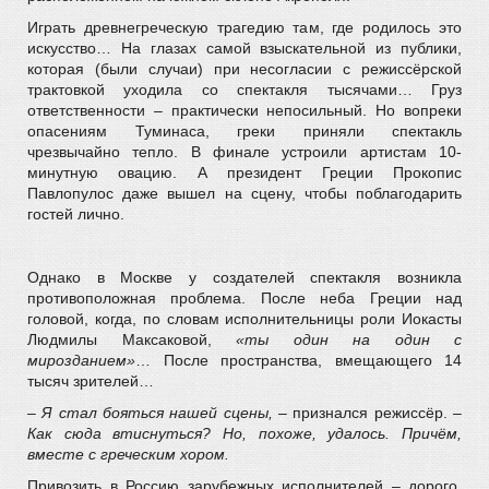
Играть древнегреческую трагедию там, где родилось это
искусство… На глазах самой взыскательной из публики,
которая (были случаи) при несогласии с режиссёрской
трактовкой уходила со спектакля тысячами… Груз
ответственности – практически непосильный. Но вопреки
опасениям Туминаса, греки приняли спектакль
чрезвычайно тепло. В финале устроили артистам 10-
минутную овацию. А президент Греции Прокопис
Павлопулос даже вышел на сцену, чтобы поблагодарить
гостей лично.
Однако в Москве у создателей спектакля возникла
противоположная проблема. После неба Греции над
головой, когда, по словам исполнительницы роли Иокасты
Людмилы Максаковой,
«ты один на один с
мирозданием»
… После пространства, вмещающего 14
тысяч зрителей…
– Я стал бояться нашей сцены,
– признался режиссёр. –
Как сюда втиснуться? Но, похоже, удалось. Причём,
вместе с греческим хором.
Привозить в Россию зарубежных исполнителей – дорого.