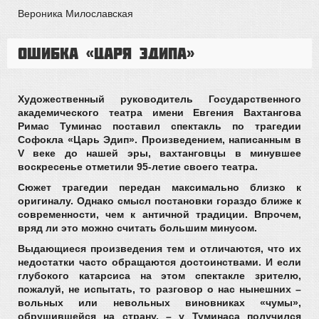
Вероника Милославская
Ошибка «Царя Эдипа»
Художественный руководитель Государственного
академического театра имени Евгения Вахтангова
Римас Туминас поставил спектакль по трагедии
Софокла «Царь Эдип». Произведением, написанным в
V веке до нашей эры, вахтанговцы в минувшее
воскресенье отметили 95-летие своего театра.
Сюжет трагедии передан максимально близко к
оригиналу. Однако смысл постановки гораздо ближе к
современности, чем к античной традиции. Впрочем,
вряд ли это можно считать большим минусом.
Выдающиеся произведения тем и отличаются, что их
недостатки часто обращаются достоинствами. И если
глубокого катарсиса на этом спектакле зрителю,
пожалуй, не испытать, то разговор о нас нынешних –
вольных или невольных виновниках «чумы»,
обрушившейся на страну, – у Туминаса получился