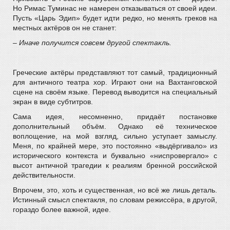
Но Римас Туминас не намерен отказываться от своей идеи.
Пусть «Царь Эдип» будет идти редко, но менять греков на
местных актёров он не станет:
– Иначе получится совсем другой спектакль.
Греческие актёры представляют тот самый, традиционный
для античного театра хор. Играют они на Вахтанговской
сцене на своём языке. Перевод выводится на специальный
экран в виде субтитров.
Сама идея, несомненно, придаёт постановке
дополнительный объём. Однако её техническое
воплощение, на мой взгляд, сильно уступает замыслу.
Меня, по крайней мере, это постоянно «выдёргивало» из
исторического контекста и буквально «ниспровергало» с
высот античной трагедии к реалиям бренной российской
действительности.
Впрочем, это, хоть и существенная, но всё же лишь деталь.
Истинный смысл спектакля, по словам режиссёра, в другой,
гораздо более важной, идее.