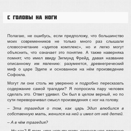
С головы на ноги
Полагаю, не ошибусь, если предположу, что большинство
моих современников не только много раз слышали
словосочетание «эдипов комплекс», но и легко могут
объяснить, что означает это понятие. А также наверняка
помнят, что имел ввиду Зигмунд Фрейд, давая название
описанному им явлению: разумеется, древнегреческий
миф о царе Эдипе и основанное на нём произведение
Софокла.
Могут ли они столь же уверенно и подробно пересказать
содержание самой трагедии? Я попросила пару человек
сделать это. Ответ удивил. Он был в целом верный, но по
сути переворачивал смысл произведения с ног на голову.
– Эта трагедия о том, как царь Эдип влюбился в
собственную мать, женился на ней и имел от неё детей.
– А в чём трагедия?
– Ну как? В том, что испытывать сексуальное влечение