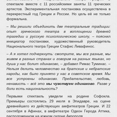
спектакле вместе с 11 российскими заняты 11 греческих
артистов. Экспериментальная постановка осуществлена в
перекрестный год Греции и России. Но цель её не только
формальна.
– Мы решили объединить две театральные традиции:
опыт греческого театра в воплощении древней
трагедии и русскую психологическою школу,
– пояснил
инициатор постановки, художественный руководитель
Национального театра Греции Стафис Ливафинос.
– А я хотел подчеркнуть: смотрите, мы все разные, мы
живем в разных странах и говорим на разных языках, но
душа у нас болит одинаково,
– добавил Римас Туминас. –
Нельзя делить человечество на братские и небратские
народы, как было принято у нас в советское время. Мы
все устроены одинаково. Предательство, любовь,
ненависть – всё это
мы чувствуем одинаково
. Разве у
боли есть национальность?
Первыми спектакль увидели на родине Софокла.
Премьеры состоялись 29 июля в Эпидавре, на сцене
древнейшего из действующих амфитеатров Греции. И 22
сентября в Афинах, в амфитеатре Одеон Герода Аттика,
расположенном на южном склоне Акрополя.