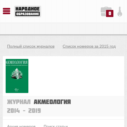
0
История. Обществознание. Методика преподавания. Учебные пособия
Русский язык. Литература. Филология. Лингвистика. Методика преподавания. Учебные пособия
Физика. Химия. Биология. Методика преподавания. Учебные пособия
Полный список журналов
Список номеров за 2015 год
Журнал
Акмеология
2014 – 2019
Архив номеров
Поиск статьи