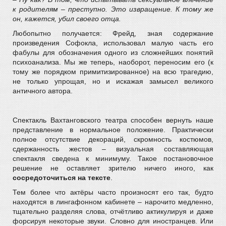
к родителям – преступно. Это извращение. К тому же
он, кажется, убил своего отца.
Любопытно получается: Фрейд, зная содержание
произведения Софокла, использовал малую часть его
фабулы для обозначения одного из сложнейших понятий
психоанализа. Мы же теперь, наоборот, переносим его (к
тому же порядком примитизированное) на всю трагедию,
не только упрощая, но и искажая замысел великого
античного автора.
Спектакль Вахтанговского театра способен вернуть наше
представление в нормальное положение. Практически
полное отсутствие декораций, скромность костюмов,
сдержанность жестов – визуальная составляющая
спектакля сведена к минимуму. Такое постановочное
решение не оставляет зрителю ничего иного, как
сосредоточиться на тексте
.
Тем более что актёры часто произносят его так, будто
находятся в лингафонном кабинете – нарочито медленно,
тщательно разделяя слова, отчётливо актикулируя и даже
форсируя некоторые звуки. Словно для иностранцев. Или