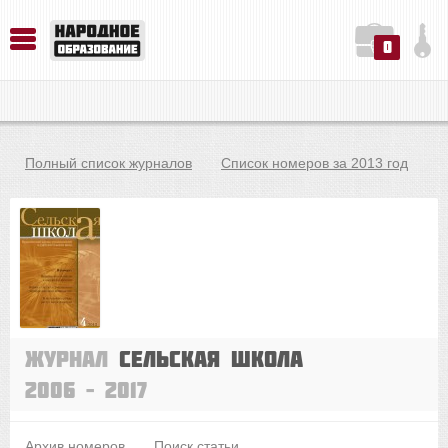
0
История. Обществознание. Методика преподавания. Учебные пособия
Русский язык. Литература. Филология. Лингвистика. Методика преподавания. Учебные пособия
Физика. Химия. Биология. Методика преподавания. Учебные пособия
Полный список журналов
Список номеров за 2013 год
Журнал
Сельская школа
2006 – 2017
Архив номеров
Поиск статьи